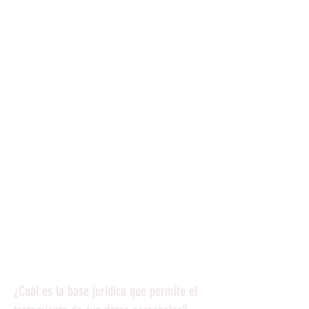
BAJA.
El usuario podrá revocar en
cualquier momento su
consentimiento respondiendo
con la palabra BAJA al número
desde el que recibe las
comunicaciones, o enviando una
solicitud por escrito a
lzbgear@lzbgear.com
.
En ningún caso se utilizará
WhatsApp para enviar mensajes
no relacionados con la actividad
de lzbgear ni se compartirán los
datos del usuario con terceros
sin su consentimiento.
¿Cuál es la base jurídica que permite el