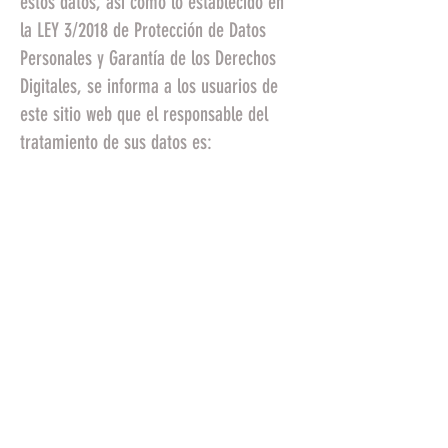
estos datos, así como lo establecido en
la LEY 3/2018 de Protección de Datos
Personales y Garantía de los Derechos
Digitales, se informa a los usuarios de
este sitio web que el responsable del
tratamiento de sus datos es:
Denominación comercial:
WWW.LZBGEAR.COM
Denominación social: WILD
VENTURE OUTDORS,S.L.
CIF: B56619711
Domicilio social: ANTONIO
CARTAGENA
18 03208
ELCHE
ALICANTE
Actividad social: [VENTA DE
ROPA