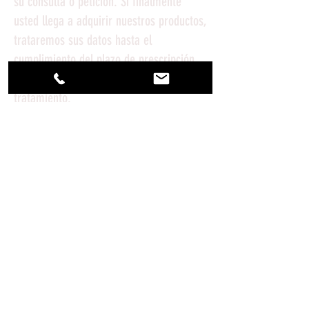
su consulta o petición. Si finalmente
usted llega a adquirir nuestros productos,
trataremos sus datos hasta el
cumplimiento del plazo de prescripción
de responsabilidades nacidas del
tratamiento.
¿A quiénes comunicaremos sus datos?
Comunicaremos sus datos personales a
Organismos Públicos para el
cumplimiento de obligaciones legales y
en su caso a nuestros proveedores de
hosting y de servicios tecnológicos y en
el caso de que realice compras a través
de esta página cederemos sus datos a la
empresa de Logista que se encargará de
la entrega del pedido en su domicilio, lo