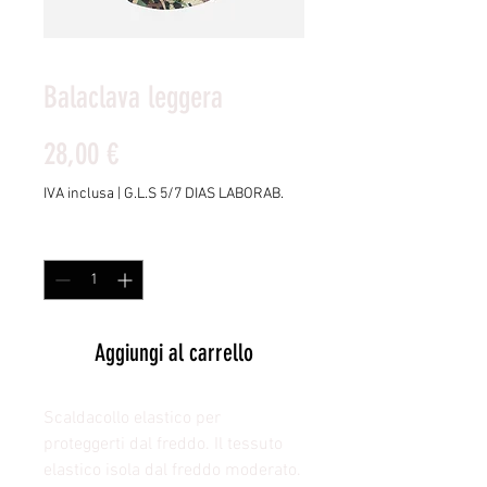
Balaclava leggera
Prezzo
28,00 €
IVA inclusa
|
G.L.S 5/7 DIAS LABORAB.
Quantità
*
Aggiungi al carrello
Scaldacollo elastico per
proteggerti dal freddo. Il tessuto
elastico isola dal freddo moderato.