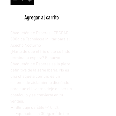
Agregar al carrito
Chaquetón de Esperas LZBGEAR:
300g de Tecnología Militar para el
Acecho Nocturno
¿Harto de que el frío dicte cuándo
termina tu espera? El nuevo
Chaquetón de Esperas es la pieza
definitiva de la serie Iberia. No es
una chaqueta común; es un
sistema de aislamiento diseñado
para que el invierno deje de ser un
obstáculo y se convierta en tu
ventaja.
Blindaje de Élite (-10°C):
Equipado con 300g/m² de fibra