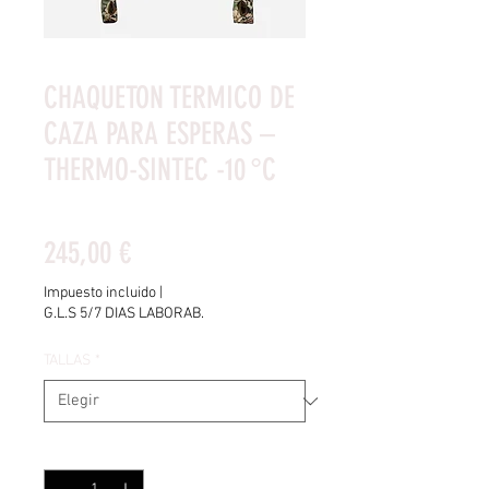
CHAQUETON TERMICO DE
CAZA PARA ESPERAS –
THERMO-SINTEC -10 °C
Según 4 reseñas, la calificación es de 5.0 de 5 estrellas
5.0 | 4 reseñas
Precio
245,00 €
Impuesto incluido
|
G.L.S 5/7 DIAS LABORAB.
TALLAS
*
Cantidad
*