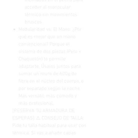
Inclinados en el pecho para
acceder al monocular
térmico sin movimientos
bruscos.
Modularidad vs. El Mono: ¿Por
qué es mejor que un mono
convencional? Porque el
sistema de dos piezas (Peto +
Chaquetón) te permite
adaptarte. Úsalos juntos para
sumar un muro de 600g de
fibra en el núcleo del cuerpo, o
por separado según la noche.
Más versátil, más cómodo y
más profesional.
[RESERVA TU ARMADURA DE
ESPERAS] ⚠️ CONSEJO DE TALLA:
Pide tu talla habitual para usar con
térmica. Si vas a añadir capas