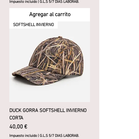
Impuesto incluido
|
G.L.S 5/7 DIAS LABORAB.
Agregar al carrito
SOFTSHELL INVIERNO
DUCK GORRA SOFTSHELL INVIERNO
CORTA
Precio
40,00 €
Impuesto incluido
|
G.L.S 5/7 DIAS LABORAB.