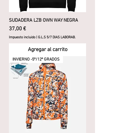
SUDADERA LZB OWN WAY NEGRA
Precio
37,00 €
Impuesto incluido
|
G.L.S 5/7 DIAS LABORAB.
Agregar al carrito
INVIERNO -5º/12º GRADOS