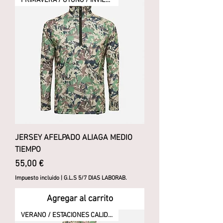
PRIMAVERA / OTOÑO / INVIERNO
JERSEY AFELPADO ALIAGA MEDIO
TIEMPO
Precio
55,00 €
Impuesto incluido
|
G.L.S 5/7 DIAS LABORAB.
Agregar al carrito
VERANO / ESTACIONES CALIDAS