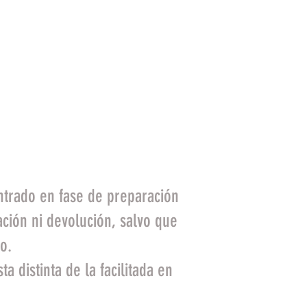
e tipo de artículos, por
los: medias, ropa
lo se abran y se
as.
trado en fase de preparación
ación ni devolución, salvo que
o.
 distinta de la facilitada en