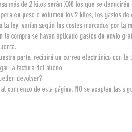
esa más de 2 kilos serán XX€ los que se deducirán
pera en peso o volumen los 2 kilos, los gastos de
 la ley, varían según los costes marcados por la m
 la compra se hayan aplicado gastos de envío grat
cuenta.
estra parte, recibirá un correo electrónico con la 
ar la factura del abono.
ueden devolver?
a al comienzo de esta página, NO se aceptan las sig
ptos para su reventa. Se deben devolver
ayan sido recibidos, con su envoltorio ori
to estado. No se aceptan artículos usado
con el sello de Encargo: Artesanales, hec