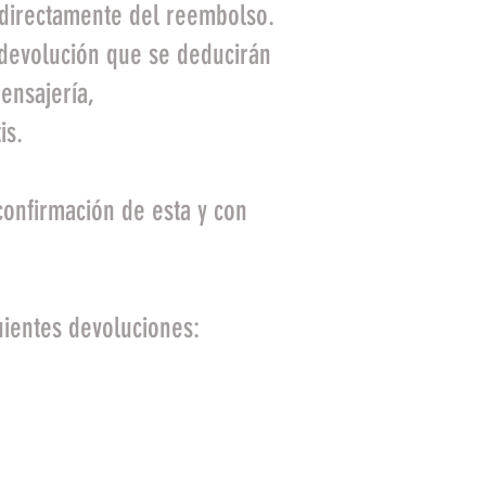
 directamente del reembolso.
 devolución que se deducirán
ensajería,
is.
confirmación de esta y con
uientes devoluciones:
 en las mismas
ginal individual y todas
s.
hos por encargo