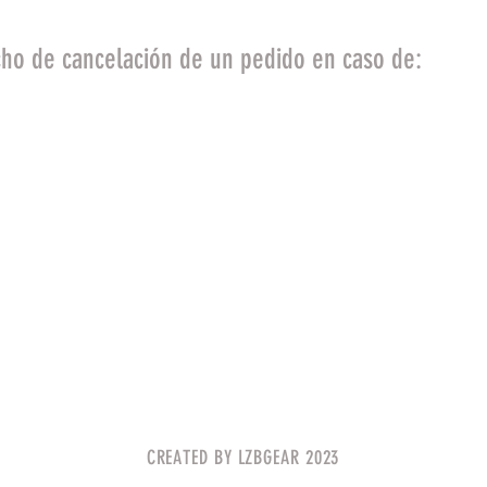
cho de cancelación de un pedido en caso de:
producen errores en el pedido por errores
erzo mayor en el cual nos reservamos el 
 mejor servicio al cliente.
iones, aunque no es habitual, puede habe
ización de stock por concurrir dos o más
sto puede pasar en artículos con ofertas
o podemos garantizar las fechas de entr
informarle, cancelar el pedido y devolve
CREATED BY LZBGEAR 2023