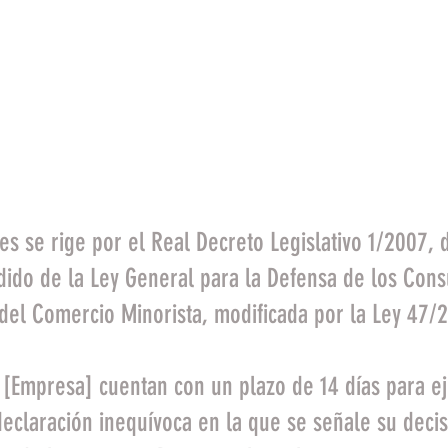
FREE SHIPPING +60€ (-5.95€)
ART
CLOTHES
CAMOS
SOLIDS
OUTLET
es se rige por el Real Decreto Legislativo 1/2007, 
dido de la Ley General para la Defensa de los Con
del Comercio Minorista, modificada por la Ley 47/2
e [Empresa] cuentan con un plazo de 14 días para e
declaración inequívoca en la que se señale su deci