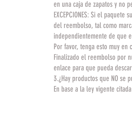
en una caja de zapatos y no p
EXCEPCIONES: Si el paquete su
del reembolso, tal como marca
independientemente de que en
Por favor, tenga esto muy en 
Finalizado el reembolso por nu
enlace para que pueda descarg
3.¿Hay productos que NO se p
En base a la ley vigente citad
Artículos que no sean a
condiciones en las que h
sus etiquetas, en perfec
Artículos identificados 