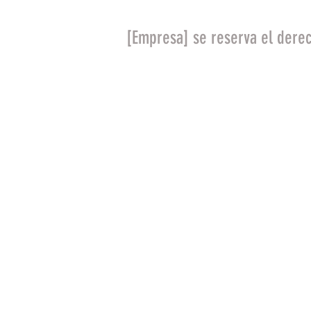
[Empresa] se reserva el dere
Fallo de sistema: si se 
considera un caso de fu
pedido para garantizar el
Error de stock: en ocas
sincronización y actual
sobre la misma unidad. E
demanda. En este caso n
reservamos el derecho a 
inmediato.