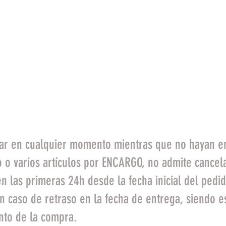
liente.
n pedidos por encargo.
o están en contacto con el cuerpo: En est
se acepta su devolución ni cambio. Ejemp
 aceptará la devolución en caso de que só
io original con todas las etiquetas intact
ar en cualquier momento mientras que no hayan en
o o varios artículos por ENCARGO, no admite cancel
n las primeras 24h desde la fecha inicial del pedid
 caso de retraso en la fecha de entrega, siendo esta
nto de la compra.