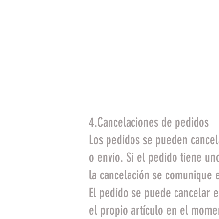
exclusivamente para el c
Artículos de importació
Artículos que para su us
motivos de higiene, no 
interior... Solamente se
devuelvan en su envoltor
4.Cancelaciones de pedidos
Los pedidos se pueden cancel
o envío. Si el pedido tiene un
la cancelación se comunique e
El pedido se puede cancelar en
el propio artículo en el mome