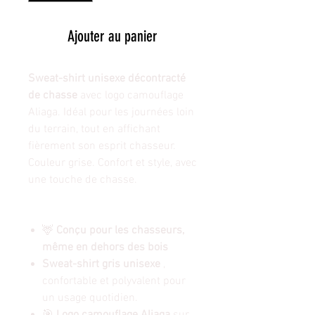
Ajouter au panier
Sweat-shirt unisexe décontracté
de chasse
avec logo camouflage
Aliaga. Idéal pour les journées loin
du terrain, tout en affichant
fièrement son esprit chasseur.
Couleur grise. Confort et style, avec
une touche de chasse.
🦌
Conçu pour les chasseurs,
même en dehors des bois
Sweat-shirt gris unisexe
,
confortable et polyvalent pour
un usage quotidien.