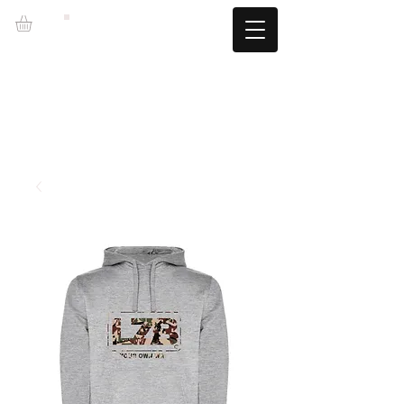
LZBGEAR
LIVRAISON GRATUITE +60€ (-5,95€)
CAMBIOS TALLA GRATUITOS