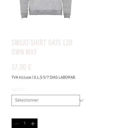
SWEAT-SHIRT GRIS LZB
OWN WAY
Prix
37,00 €
TVA Incluse
|
G.L.S 5/7 DIAS LABORAB.
TAILLES
*
Quantité
*