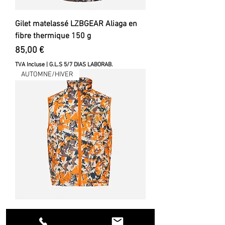
Gilet matelassé LZBGEAR Aliaga en
fibre thermique 150 g
Prix
85,00 €
TVA Incluse
|
G.L.S 5/7 DIAS LABORAB.
AUTOMNE/HIVER
Gilet rembourré Valencia LZBGEAR