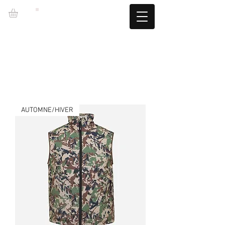
LZBGEAR
LIVRAISON GRATUITE +60€ (-5,95€)
CAMBIOS TALLA GRATUITOS
AUTOMNE/HIVER