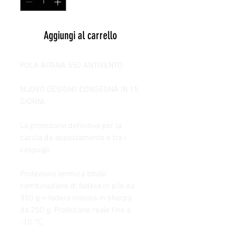
Aggiungi al carrello
POLA AITANA 550 ANTIVENTO
NUOVO DESIGN!! CONSEGNA IN 15
GIORNI.
La protezione definitiva per la
caccia da appostamento e tra i
cespugli.
Protezione termica totale:
combinazione di fodera in pile da
350 g + fodera interna in sherpa
da 250 g. Protezione reale fino a
-10 °C.