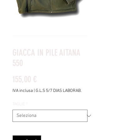
GIACCA IN PILE AITANA
550
Prezzo
155,00 €
IVA inclusa
|
G.L.S 5/7 DIAS LABORAB.
TAGLIE
*
Quantità
*