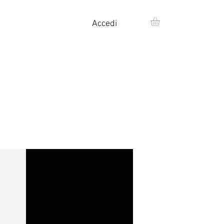
Accedi
MAS