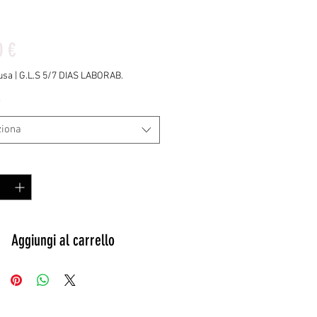
Prezzo
0 €
usa
|
G.L.S 5/7 DIAS LABORAB.
*
ziona
à
*
Aggiungi al carrello