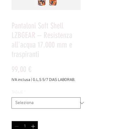
Pantaloni Soft Shell
LZBGEAR – Resistenza
all'acqua 17.000 mm e
traspiranti
Prezzo
99,00 €
IVA inclusa
|
G.L.S 5/7 DIAS LABORAB.
TAGLIE
*
Quantità
*