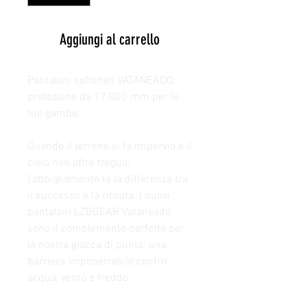
Aggiungi al carrello
Pantaloni softshell VATANEADO:
protezione da 17.000 mm per le
tue gambe.
Quando il terreno si fa impervio e il
cielo non offre tregua,
l'abbigliamento fa la differenza tra
il successo e la ritirata. I nuovi
pantaloni LZBGEAR Vataneado
sono il complemento perfetto per
la nostra giacca di punta: una
barriera impenetrabile contro
acqua, vento e freddo.