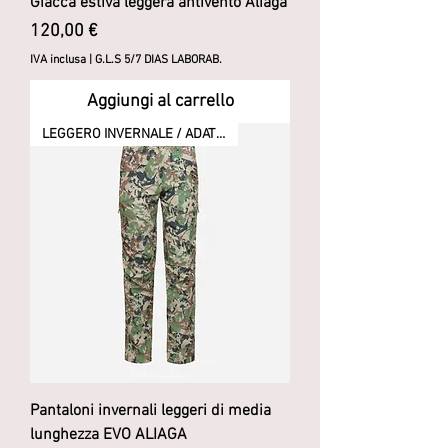
Giacca estiva leggera antivento Aliaga
Prezzo
120,00 €
IVA inclusa
|
G.L.S 5/7 DIAS LABORAB.
Aggiungi al carrello
LEGGERO INVERNALE / ADATTO A ATTIVITÀ INTENSIVE
Pantaloni invernali leggeri di media
lunghezza EVO ALIAGA