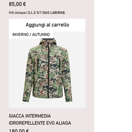
Prezzo
85,00 €
IVA inclusa
|
G.L.S 5/7 DIAS LABORAB.
Aggiungi al carrello
INVERNO / AUTUNNO
GIACCA INTERMEDIA
IDROREPELLENTE EVO ALIAGA
Prezzo
180,00 €