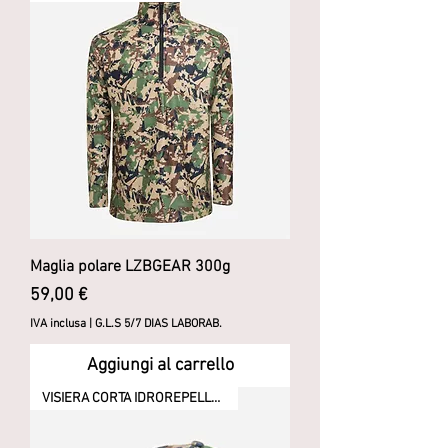
Maglia polare LZBGEAR 300g
Prezzo
59,00 €
IVA inclusa
|
G.L.S 5/7 DIAS LABORAB.
Aggiungi al carrello
VISIERA CORTA IDROREPELLENTE