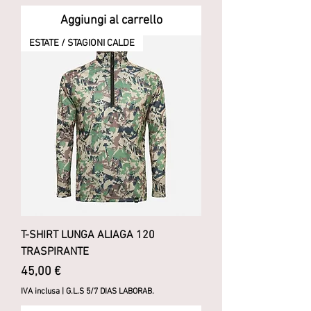
Aggiungi al carrello
ESTATE / STAGIONI CALDE
T-SHIRT LUNGA ALIAGA 120
TRASPIRANTE
Prezzo
45,00 €
IVA inclusa
|
G.L.S 5/7 DIAS LABORAB.