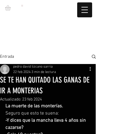
LZBGEAR
ENVIO GRATUITO +60€ (-5.95€)
CAMBIOS TALLA GRATUITOS
Entrada
pedro david lizcano sarria
22 feb 2024
3 min de lectura
SE TE HAN QUITADO LAS GANAS DE
IR A MONTERIAS
Actualizado:
23 feb 2024
La muerte de las monterías.
Seguro que esto te suena:
-Y dices que la mancha lleva 4 años sin 
cazarse?