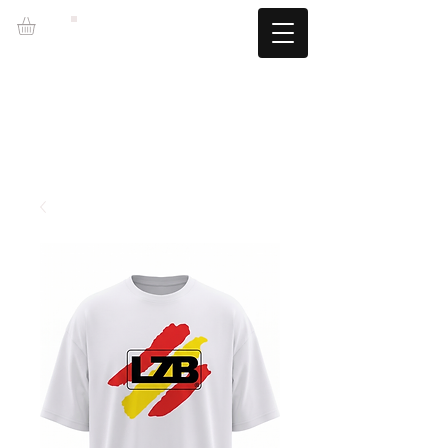
LZBGEAR
ENVIO GRATUITO +60€ (-5.95€)
CAMBIOS TALLA GRATUITOS