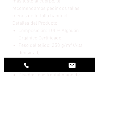
más justo al cuerpo, te
recomendamos pedir dos tallas
menos de tu talla habitual.
Detalles del Producto
Composición: 100% Algodón
Orgánico Certificado.
Peso del tejido: 250 g/m² (Alta
densidad).
Corte: Oversize con hombros
caídos.
Diseño: Logo frontal plano de
alta durabilidad.
Sostenibilidad: Producida de
manera ética y sostenible.
INFORMACIÓN DEL PRODUCTO
Puños y cintura de punto canalé
ENVIO