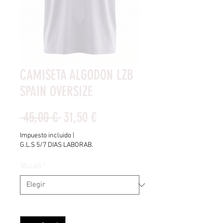
CAMISETA ALGODON LZB
SPAIN OVERSIZE
Precio
Precio
 45,00 € 
31,50 €
de
Impuesto incluido
|
G.L.S 5/7 DIAS LABORAB.
oferta
TALLAS
*
Cantidad
*