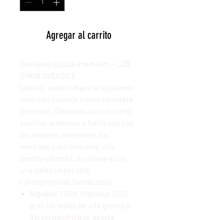
Agregar al carrito
Camiseta Casual Premium – LZB
SPAIN OVERSIZE
Lleva tu estilo urbano al siguiente
nivel con nuestra nueva camiseta
premium. Diseñada con un corte
oversize auténtico y fabricada con
los mejores materiales del
mercado para ofrecerte una
prenda cómoda, duradera y con
una caída impecable.
Características Destacadas
Algodón 100% Orgánico (250
grs): Un tejido de alto gramaje
(Heavyweight) que aporta