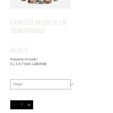
CAMISETA VALENCIA 120
TRANSPIRABLE
Según 1 reseña, la calificación es de 5.0 de 5 estrellas
5.0 | 1 reseña
Precio
45,00 €
Impuesto incluido
|
G.L.S 5/7 DIAS LABORAB.
TALLAS
*
Cantidad
*