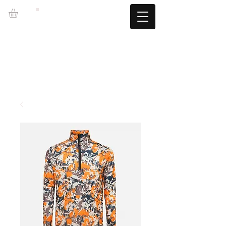
LZBGEAR
ENVIO GRATUITO +60€ (-5.95€)
CAMBIOS TALLA GRATUITOS