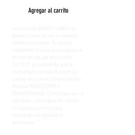
Agregar al carrito
La Camiseta MANGA LARGA es
perfecta para su uso en verano,
otoño y primavera. Su diseño
inteligente la hace adecuada para
temperaturas por encima de
12/15°C, garantizando que te
mantengas cómodo durante tus
salidas de caza en climas cálidos.
Material RESISTENTE Y
TRANSPIRABLE. Combinada con la
camiseta -ultraligera 90- tienes
un equipo perfecto para
temperaturas otoñales y
primavera.