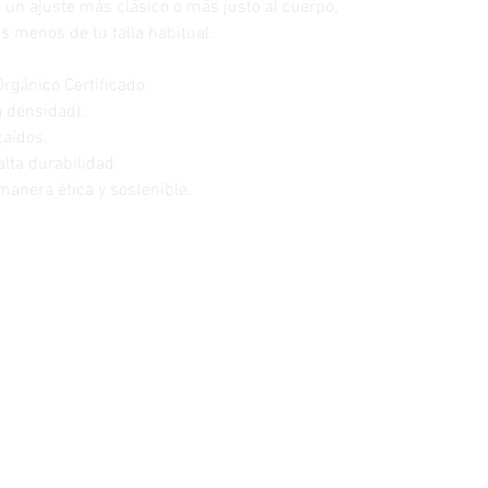
s un ajuste más clásico o más justo al cuerpo,
 menos de tu talla habitual.
gánico Certificado.
a densidad).
caídos.
alta durabilidad.
manera ética y sostenible.
1x1 con elastano.
poliéster, felpa perchada.
oliéster - 5% viscosa