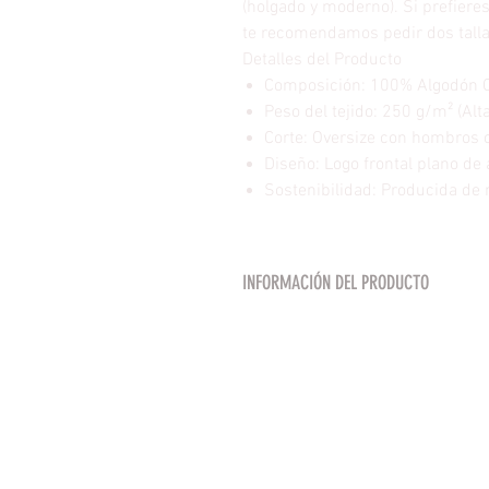
(holgado y moderno). Si prefiere
te recomendamos pedir dos tallas
Detalles del Producto
Composición: 100% Algodón Or
Peso del tejido: 250 g/m² (Alt
Corte: Oversize con hombros 
Diseño: Logo frontal plano de 
Sostenibilidad: Producida de 
INFORMACIÓN DEL PRODUCTO
Puños y cintura de punto canalé 
Bolsillo tipo canguro.
Composición: 50% algodón - 50% 
Gris vigoré: 55% algodón - 40% p
Peso: 280 g/m².