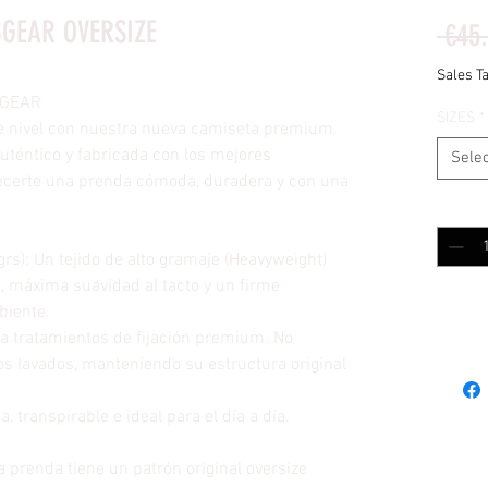
GEAR OVERSIZE
 €45
Sales T
BGEAR
SIZES
*
nte nivel con nuestra nueva camiseta premium.
uténtico y fabricada con los mejores
Selec
ecerte una prenda cómoda, duradera y con una
Quantit
s): Un tejido de alto gramaje (Heavyweight)
, máxima suavidad al tacto y un firme
biente.
 a tratamientos de fijación premium. No
os lavados, manteniendo su estructura original
, transpirable e ideal para el día a día.
a prenda tiene un patrón original oversize