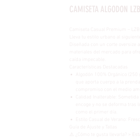
CAMISETA ALGODON LZB
Camiseta Casual Premium – LZ
Lleva tu estilo urbano al siguie
Diseñada con un corte oversize a
materiales del mercado para ofr
caída impecable.
Características Destacadas
Algodón 100% Orgánico (250 gr
que aporta cuerpo a la prenda
compromiso con el medio am
Calidad Inalterable: Sometida
encoge y no se deforma tras l
como el primer día.
Estilo Casual de Verano: Fresca
Guía de Ajuste y Tallas
⚠️ ¿Cómo te gusta llevarla? > Est