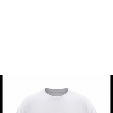
FREE SHIPPING +60€ (-5.95€)
ART
CLOTHES
CAMOS
SOLIDS
OUTLET