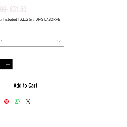
Regular
Sale
.00 
€31.50
Price
Price
ax Included
|
G.L.S 5/7 DIAS LABORAB.
t
y
*
Add to Cart