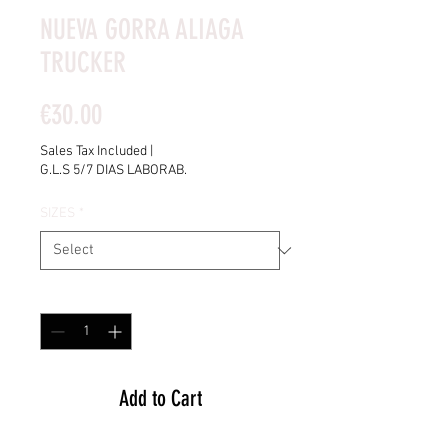
NUEVA GORRA ALIAGA
TRUCKER
Price
€30.00
Sales Tax Included
|
G.L.S 5/7 DIAS LABORAB.
SIZES
*
Quantity
*
Add to Cart