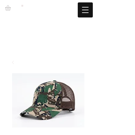
LZBGEAR
FREE SHIPPING +60€ (-5.95€)
CAMBIOS TALLA GRATUITOS