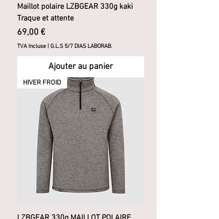
Maillot polaire LZBGEAR 330g kaki
Traque et attente
Prix
69,00 €
TVA Incluse
|
G.L.S 5/7 DIAS LABORAB.
Ajouter au panier
HIVER FROID
LZBGEAR 330g MAILLOT POLAIRE