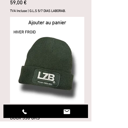
Prix
59,00 €
TVA Incluse
|
G.L.S 5/7 DIAS LABORAB.
Ajouter au panier
HIVER FROID
LZB CAPUCHON VERT TOUCHER
DOUX 330 GRS
Prix
28,00 €