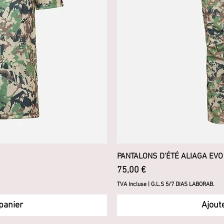
pide
PANTALONS D'ÉTÉ ALIAGA EVO
Ape
Prix
75,00 €
TVA Incluse
|
G.L.S 5/7 DIAS LABORAB.
panier
Ajout