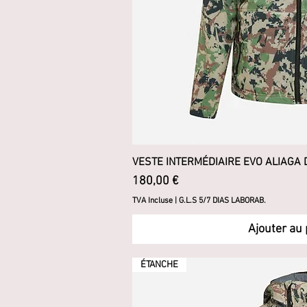
VESTE INTERMÉDIAIRE EVO ALIAGA
Aperçu ra
Prix
180,00 €
TVA Incluse
|
G.L.S 5/7 DIAS LABORAB.
Ajouter au 
ÉTANCHE