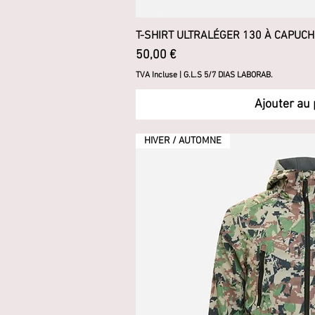
T-SHIRT ULTRALÉGER 130 À CAPUCH
Aperçu ra
Prix
50,00 €
TVA Incluse
|
G.L.S 5/7 DIAS LABORAB.
Ajouter au 
HIVER / AUTOMNE