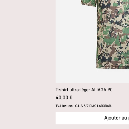
T-shirt ultra-léger ALIAGA 90
Aperçu ra
Prix
40,00 €
TVA Incluse
|
G.L.S 5/7 DIAS LABORAB.
Ajouter au 