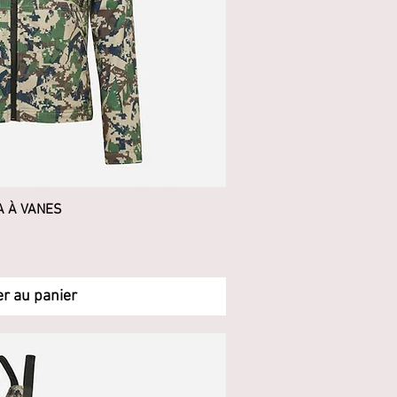
A À VANES
rçu rapide
er au panier