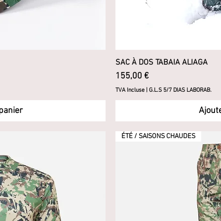
pide
SAC À DOS TABAIA ALIAGA
Ape
Prix
155,00 €
TVA Incluse
|
G.L.S 5/7 DIAS LABORAB.
panier
Ajout
ÉTÉ / SAISONS CHAUDES