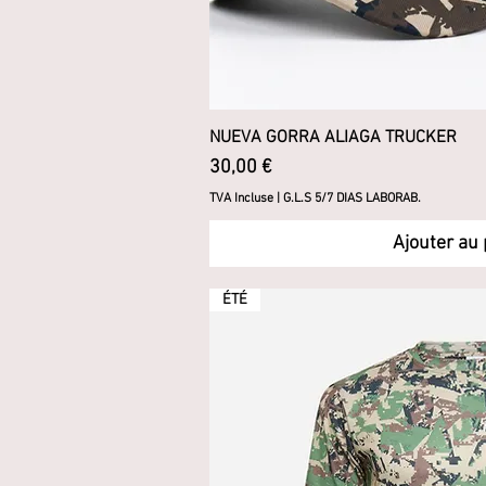
NUEVA GORRA ALIAGA TRUCKER
Aperçu ra
Prix
30,00 €
TVA Incluse
|
G.L.S 5/7 DIAS LABORAB.
Ajouter au 
ÉTÉ