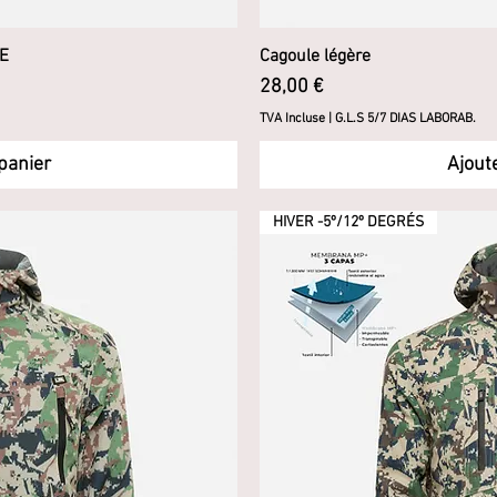
E
pide
Cagoule légère
Ape
Prix
28,00 €
TVA Incluse
|
G.L.S 5/7 DIAS LABORAB.
panier
Ajout
HIVER -5º/12º DEGRÉS