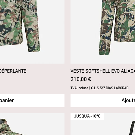
 DÉPERLANTE
pide
VESTE SOFTSHELL EVO ALIAG
Ape
Prix
210,00 €
TVA Incluse
|
G.L.S 5/7 DIAS LABORAB.
panier
Ajout
JUSQU'À -10°C