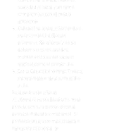
cuerpo a la prenda, máxima
suavidad al tacto y un firme
compromiso con el medio
ambiente.
Calidad Inalterable: Sometida a
tratamientos de fijación
premium. No encoge y no se
deforma tras los lavados,
manteniendo su estructura
original como el primer día.
Estilo Casual de Verano: Fresca,
transpirable e ideal para el día
a día.
Guía de Ajuste y Tallas
⚠️ ¿Cómo te gusta llevarla? > Esta
prenda tiene un patrón original
oversize (holgado y moderno). Si
prefieres un ajuste más clásico o
más justo al cuerpo, te