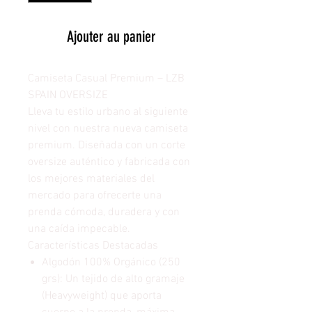
Ajouter au panier
Camiseta Casual Premium – LZB
SPAIN OVERSIZE
Lleva tu estilo urbano al siguiente
nivel con nuestra nueva camiseta
premium. Diseñada con un corte
oversize auténtico y fabricada con
los mejores materiales del
mercado para ofrecerte una
prenda cómoda, duradera y con
una caída impecable.
Características Destacadas
Algodón 100% Orgánico (250
grs): Un tejido de alto gramaje
(Heavyweight) que aporta