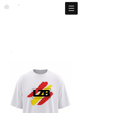
LZBGEAR
LIVRAISON GRATUITE +60€ (-5,95€)
CAMBIOS TALLA GRATUITOS