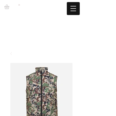
LZBGEAR
LIVRAISON GRATUITE +60€ (-5,95€)
CAMBIOS TALLA GRATUITOS