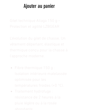
Ajouter au panier
Gilet technique Aliaga 150 g –
Protection et agilité LZBGEAR
L'évolution du gilet de chasse. Un
vêtement déperlant, élastique et
thermique conçu pour la chasse à
l'approche moderne.
Fibre thermique 150 g :
Isolation intérieure matelassée
optimisée pour les
températures froides (+0 °C).
Traitement hydrofuge :
résistance de 2 heures à la
pluie légère ou à la rosée
abondante.