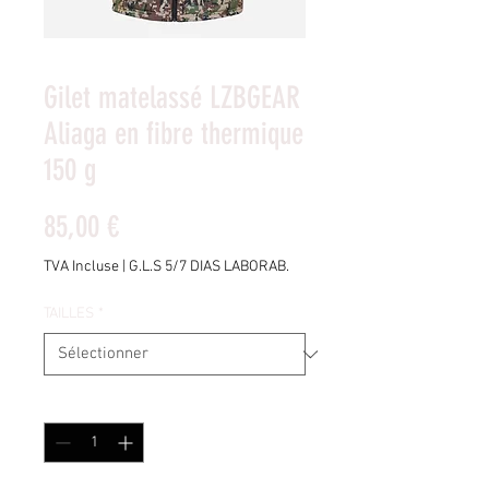
Gilet matelassé LZBGEAR
Aliaga en fibre thermique
150 g
Prix
85,00 €
TVA Incluse
|
G.L.S 5/7 DIAS LABORAB.
TAILLES
*
Quantité
*