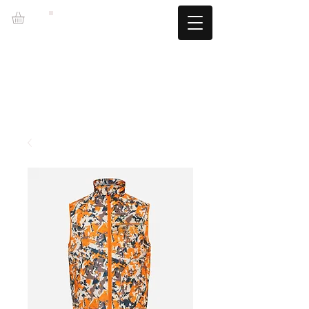
LZBGEAR
LIVRAISON GRATUITE +60€ (-5,95€)
CAMBIOS TALLA GRATUITOS