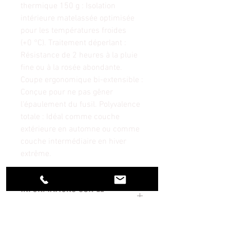
thermique 150 g : Isolation
intérieure matelassée optimisée
pour les températures froides
(+0 °C). Traitement déperlant :
Résistance de 2 heures à la pluie
fine ou à la rosée abondante.
Coupe ergonomique bi-extensible :
Conçue pour ne pas gêner
l'épaulement du fusil. Polyvalence
totale : Idéal comme couche
extérieure en automne ou comme
couche intermédiaire en hiver
extrême.
INFORMATIONS SUR LE
PRODUIT
L'un des atouts majeurs de ce gilet