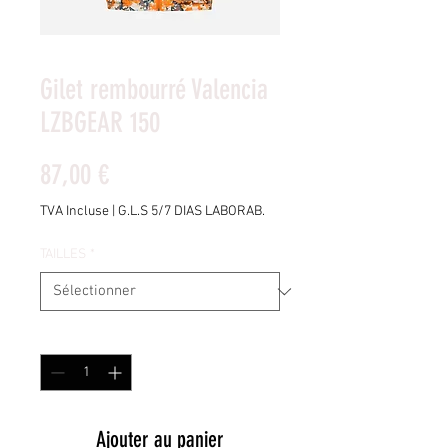
Gilet rembourré Valencia
LZBGEAR 150
Prix
87,00 €
TVA Incluse
|
G.L.S 5/7 DIAS LABORAB.
TAILLES
*
Quantité
*
Ajouter au panier