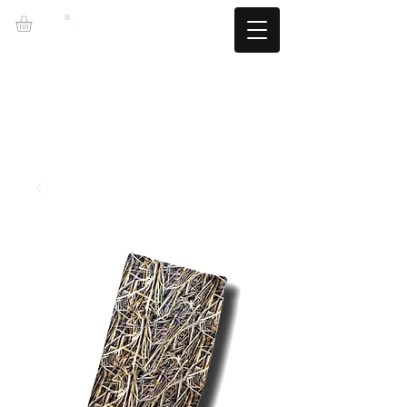
LZBGEAR
LIVRAISON GRATUITE +60€ (-5,95€)
CAMBIOS TALLA GRATUITOS