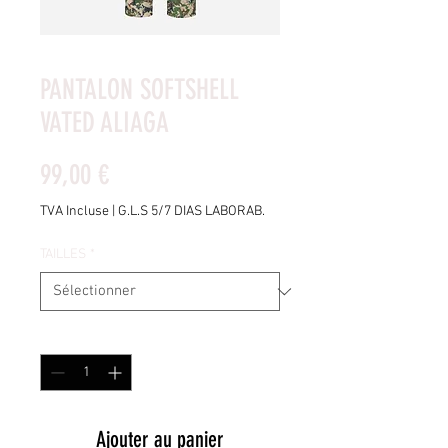
PANTALON SOFTSHELL
VATED ALIAGA
Prix
99,00 €
TVA Incluse
|
G.L.S 5/7 DIAS LABORAB.
TAILLES
*
Quantité
*
Ajouter au panier