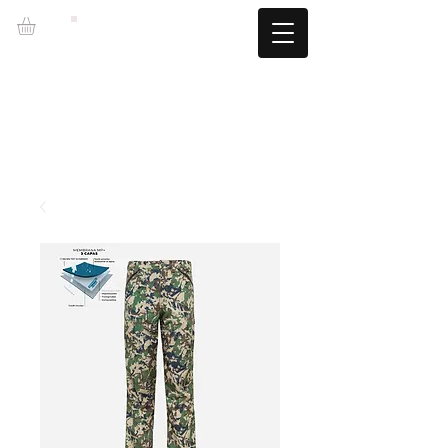
LZBGEAR
LIVRAISON GRATUITE +60€ (-5,95€)
CAMBIOS TALLA GRATUITOS