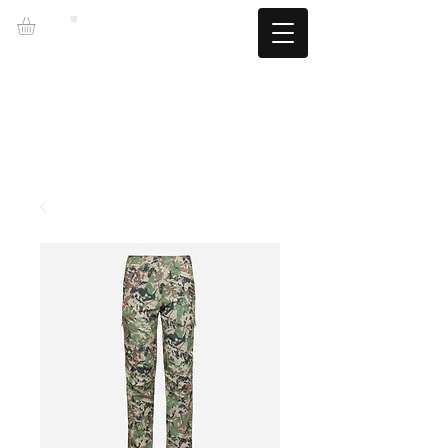
LZBGEAR
LIVRAISON GRATUITE +60€ (-5,95€)
CAMBIOS TALLA GRATUITOS