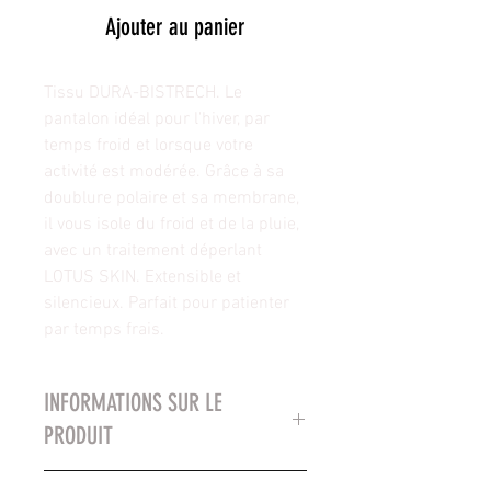
Ajouter au panier
Tissu DURA-BISTRECH. Le
pantalon idéal pour l'hiver, par
temps froid et lorsque votre
activité est modérée. Grâce à sa
doublure polaire et sa membrane,
il vous isole du froid et de la pluie,
avec un traitement déperlant
LOTUS SKIN. Extensible et
silencieux. Parfait pour patienter
par temps frais.
INFORMATIONS SUR LE
PRODUIT
Les pantalons de la marque LZB