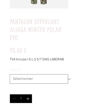
PANTALON DÉPERLANT
ALIAGA WINTER POLAR
EVO
Prix
95,00 €
TVA Incluse
|
G.L.S 5/7 DIAS LABORAB.
TAILLES
*
Quantité
*